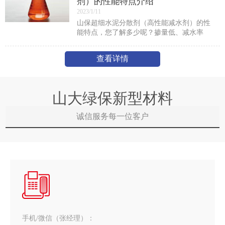
剂）的性能特点介绍
2023/1/11
山保超细水泥分散剂（高性能减水剂）的性
能特点，您了解多少呢？掺量低、减水率
高，减水率可高达45％。坍落度轻时损失
小，预拌混凝土坍落度损失率1h小于5%，2h
查看详情
小于10％。砼3d
山大绿保新型材料
诚信服务每一位客户
手机/微信（张经理）：