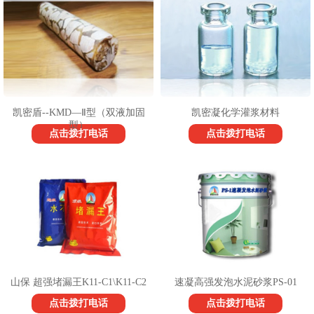
1
2
3
凯密盾--KMD—Ⅱ型（双液加固
凯密凝化学灌浆材料
型）
点击拨打电话
点击拨打电话
山保 超强堵漏王K11-C1\K11-C2
速凝高强发泡水泥砂浆PS-01
点击拨打电话
点击拨打电话