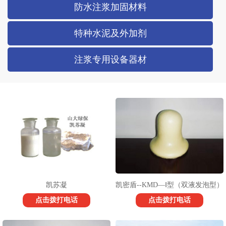
防水注浆加固材料
特种水泥及外加剂
注浆专用设备器材
凯苏凝
凯密盾--KMD—Ⅰ型（双液发泡型）
点击拨打电话
点击拨打电话