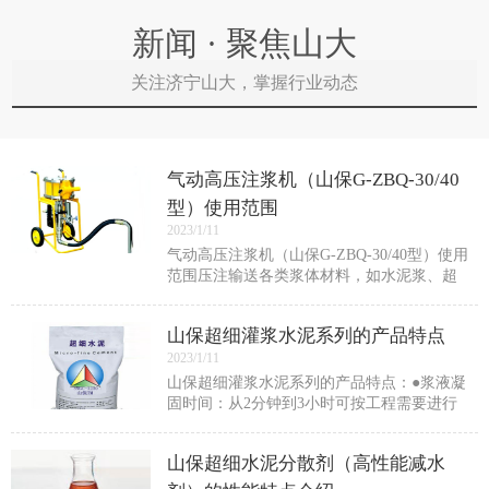
新闻 · 聚焦山大
关注济宁山大，掌握行业动态
气动高压注浆机（山保G-ZBQ-30/40
型）使用范围
2023/1/11
气动高压注浆机（山保G-ZBQ-30/40型）使用
范围压注输送各类浆体材料，如水泥浆、超
细水泥浆、化学浆、化学试剂等。适用于隧
道工程、矿山井巷工程、水利工程、地基工
山保超细灌浆水泥系列的产品特点
程、建筑工程等的防水堵漏加固施工。也
2023/1/11
山保超细灌浆水泥系列的产品特点：●浆液凝
固时间：从2分钟到3小时可按工程需要进行
调节。满足快速堵水需要。●浆液稳定性：浆
液析水率低，具有较好的稳定性。●可灌性：
山保超细水泥分散剂（高性能减水
掺入超细水泥分散剂后，可降低浆液粘度，
提