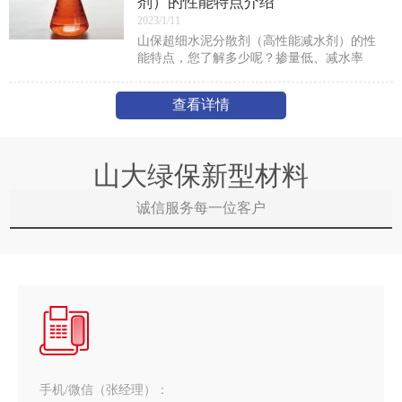
剂）的性能特点介绍
2023/1/11
山保超细水泥分散剂（高性能减水剂）的性
能特点，您了解多少呢？掺量低、减水率
高，减水率可高达45％。坍落度轻时损失
小，预拌混凝土坍落度损失率1h小于5%，2h
查看详情
小于10％。砼3d
山大绿保新型材料
诚信服务每一位客户
手机/微信（张经理）：