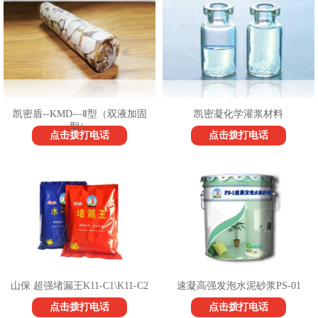
1
2
3
凯密盾--KMD—Ⅱ型（双液加固
凯密凝化学灌浆材料
型）
点击拨打电话
点击拨打电话
山保 超强堵漏王K11-C1\K11-C2
速凝高强发泡水泥砂浆PS-01
点击拨打电话
点击拨打电话