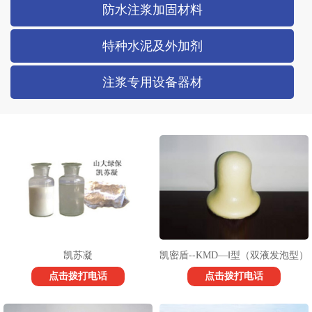
防水注浆加固材料
特种水泥及外加剂
注浆专用设备器材
凯苏凝
凯密盾--KMD—Ⅰ型（双液发泡型）
点击拨打电话
点击拨打电话