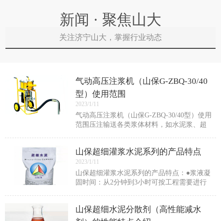
新闻 · 聚焦山大
关注济宁山大，掌握行业动态
气动高压注浆机（山保G-ZBQ-30/40
型）使用范围
2023/1/11
气动高压注浆机（山保G-ZBQ-30/40型）使用
范围压注输送各类浆体材料，如水泥浆、超
细水泥浆、化学浆、化学试剂等。适用于隧
道工程、矿山井巷工程、水利工程、地基工
山保超细灌浆水泥系列的产品特点
程、建筑工程等的防水堵漏加固施工。也
2023/1/11
山保超细灌浆水泥系列的产品特点：●浆液凝
固时间：从2分钟到3小时可按工程需要进行
调节。满足快速堵水需要。●浆液稳定性：浆
液析水率低，具有较好的稳定性。●可灌性：
山保超细水泥分散剂（高性能减水
掺入超细水泥分散剂后，可降低浆液粘度，
提