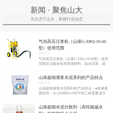
新闻 · 聚焦山大
关注济宁山大，掌握行业动态
气动高压注浆机（山保G-ZBQ-30/40
型）使用范围
2023/1/11
气动高压注浆机（山保G-ZBQ-30/40型）使用
范围压注输送各类浆体材料，如水泥浆、超
细水泥浆、化学浆、化学试剂等。适用于隧
道工程、矿山井巷工程、水利工程、地基工
山保超细灌浆水泥系列的产品特点
程、建筑工程等的防水堵漏加固施工。也
2023/1/11
山保超细灌浆水泥系列的产品特点：●浆液凝
固时间：从2分钟到3小时可按工程需要进行
调节。满足快速堵水需要。●浆液稳定性：浆
液析水率低，具有较好的稳定性。●可灌性：
山保超细水泥分散剂（高性能减水
掺入超细水泥分散剂后，可降低浆液粘度，
提