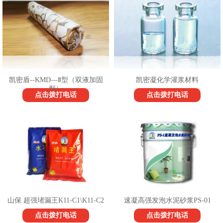
1
2
3
凯密盾--KMD—Ⅱ型（双液加固
凯密凝化学灌浆材料
型）
点击拨打电话
点击拨打电话
山保 超强堵漏王K11-C1\K11-C2
速凝高强发泡水泥砂浆PS-01
点击拨打电话
点击拨打电话