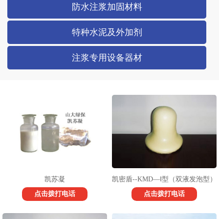
防水注浆加固材料
特种水泥及外加剂
注浆专用设备器材
凯苏凝
凯密盾--KMD—Ⅰ型（双液发泡型）
点击拨打电话
点击拨打电话