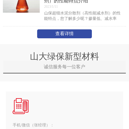
剂）的性能特点介绍
2023/1/11
山保超细水泥分散剂（高性能减水剂）的性
能特点，您了解多少呢？掺量低、减水率
高，减水率可高达45％。坍落度轻时损失
小，预拌混凝土坍落度损失率1h小于5%，2h
查看详情
小于10％。砼3d
山大绿保新型材料
诚信服务每一位客户
手机/微信（张经理）：