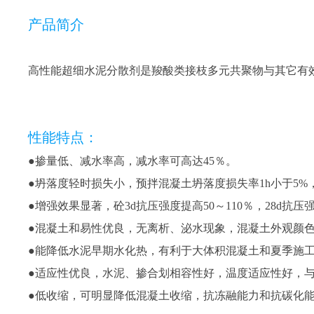
产品简介
高性能超细水泥分散剂是羧酸类接枝多元共聚物与其它有
性能特点：
●掺量低、减水率高，减水率可高达45％。
●坍落度轻时损失小，预拌混凝土坍落度损失率1h小于5%，
●增强效果显著，砼3d抗压强度提高50～110％，28d抗压强
●混凝土和易性优良，无离析、泌水现象，混凝土外观颜
●能降低水泥早期水化热，有利于大体积混凝土和夏季施
●适应性优良，水泥、掺合划相容性好，温度适应性好，
●低收缩，可明显降低混凝土收缩，抗冻融能力和抗碳化