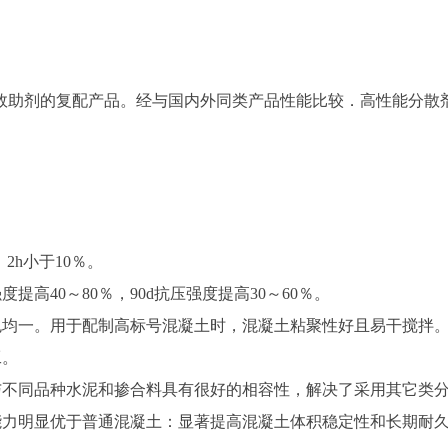
效助剂的复配产品。经与国内外同类产品性能比较．高性能分散
2h小于10％。
度提高40～80％，90d抗压强度提高30～60％。
色均一。用于配制高标号混凝土时，混凝土粘聚性好且易干搅拌
工。
与不同品种水泥和掺合料具有很好的相容性，解决了采用其它类
能力明显优于普通混凝土：显著提高混凝土体积稳定性和长期耐