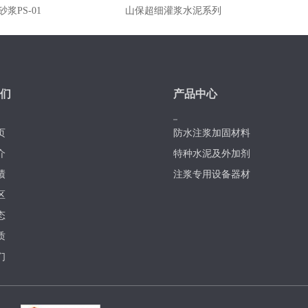
浆PS-01
山保超细灌浆水泥系列
们
产品中心
页
防水注浆加固材料
介
特种水泥及外加剂
绩
注浆专用设备器材
区
态
质
们