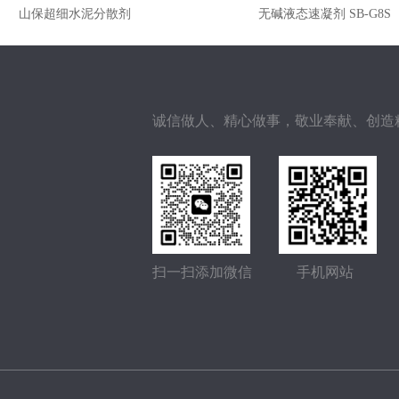
山保超细水泥分散剂
无碱液态速凝剂 SB-G8S
诚信做人、精心做事，敬业奉献、创造
扫一扫添加微信
手机网站