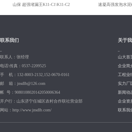
山保 超强堵漏王K11-C1\K11-C2
速凝高强发泡水泥砂
联系我们
关于我
联系人：张经理
山大首
电话\传真：0537-2209525
企业简
手 机：132-8003-2132,152-0670-0161
工程业
邮 箱：jnsdlb@126.com
实力厂
帐 号：9080108020142050006364
新闻动
开户行：山东济宁任城区农村合作联社营业部
企业资
网站：http://www.jnsdlb.com/
联系我