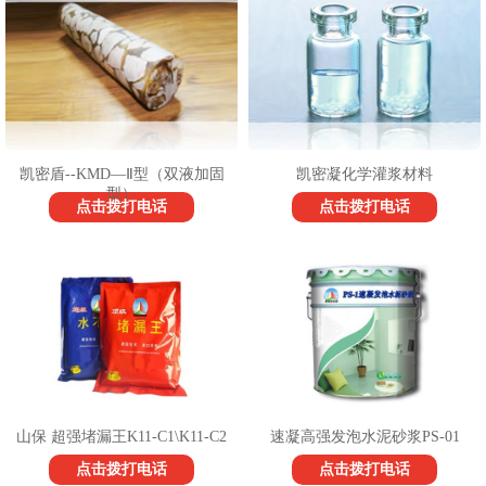
1
2
3
凯密盾--KMD—Ⅱ型（双液加固
凯密凝化学灌浆材料
型）
点击拨打电话
点击拨打电话
山保 超强堵漏王K11-C1\K11-C2
速凝高强发泡水泥砂浆PS-01
点击拨打电话
点击拨打电话