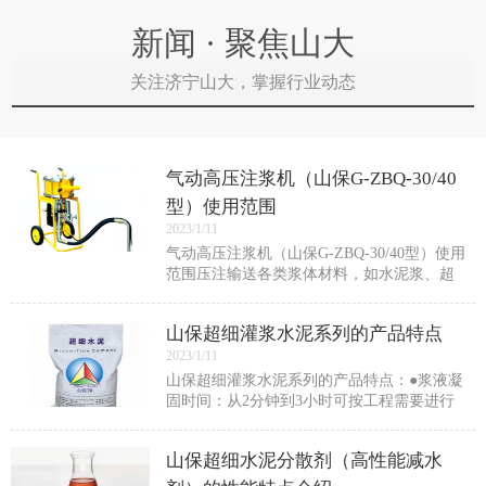
新闻 · 聚焦山大
关注济宁山大，掌握行业动态
气动高压注浆机（山保G-ZBQ-30/40
型）使用范围
2023/1/11
气动高压注浆机（山保G-ZBQ-30/40型）使用
范围压注输送各类浆体材料，如水泥浆、超
细水泥浆、化学浆、化学试剂等。适用于隧
道工程、矿山井巷工程、水利工程、地基工
山保超细灌浆水泥系列的产品特点
程、建筑工程等的防水堵漏加固施工。也
2023/1/11
山保超细灌浆水泥系列的产品特点：●浆液凝
固时间：从2分钟到3小时可按工程需要进行
调节。满足快速堵水需要。●浆液稳定性：浆
液析水率低，具有较好的稳定性。●可灌性：
山保超细水泥分散剂（高性能减水
掺入超细水泥分散剂后，可降低浆液粘度，
提