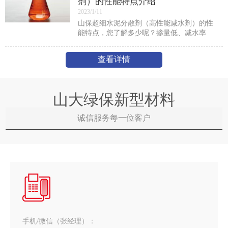
剂）的性能特点介绍
2023/1/11
山保超细水泥分散剂（高性能减水剂）的性
能特点，您了解多少呢？掺量低、减水率
高，减水率可高达45％。坍落度轻时损失
小，预拌混凝土坍落度损失率1h小于5%，2h
查看详情
小于10％。砼3d
山大绿保新型材料
诚信服务每一位客户
手机/微信（张经理）：