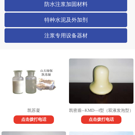
防水注浆加固材料
特种水泥及外加剂
注浆专用设备器材
凯苏凝
凯密盾--KMD—Ⅰ型（双液发泡型）
点击拨打电话
点击拨打电话