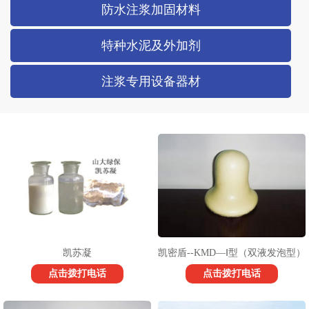
防水注浆加固材料
特种水泥及外加剂
注浆专用设备器材
凯苏凝
凯密盾--KMD—Ⅰ型（双液发泡型）
点击拨打电话
点击拨打电话