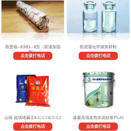
1
2
3
凯密盾--KMD—Ⅱ型（双液加固
凯密凝化学灌浆材料
型）
点击拨打电话
点击拨打电话
山保 超强堵漏王K11-C1\K11-C2
速凝高强发泡水泥砂浆PS-01
点击拨打电话
点击拨打电话