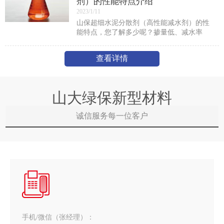
剂）的性能特点介绍
2023/1/11
山保超细水泥分散剂（高性能减水剂）的性
能特点，您了解多少呢？掺量低、减水率
高，减水率可高达45％。坍落度轻时损失
小，预拌混凝土坍落度损失率1h小于5%，2h
查看详情
小于10％。砼3d
山大绿保新型材料
诚信服务每一位客户
手机/微信（张经理）：