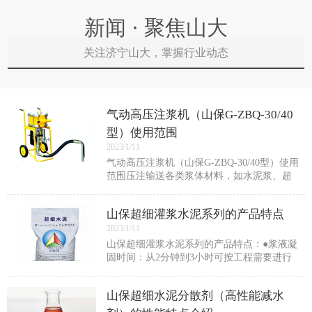
新闻 · 聚焦山大
关注济宁山大，掌握行业动态
气动高压注浆机（山保G-ZBQ-30/40
型）使用范围
2023/1/11
气动高压注浆机（山保G-ZBQ-30/40型）使用
范围压注输送各类浆体材料，如水泥浆、超
细水泥浆、化学浆、化学试剂等。适用于隧
道工程、矿山井巷工程、水利工程、地基工
山保超细灌浆水泥系列的产品特点
程、建筑工程等的防水堵漏加固施工。也
2023/1/11
山保超细灌浆水泥系列的产品特点：●浆液凝
固时间：从2分钟到3小时可按工程需要进行
调节。满足快速堵水需要。●浆液稳定性：浆
液析水率低，具有较好的稳定性。●可灌性：
山保超细水泥分散剂（高性能减水
掺入超细水泥分散剂后，可降低浆液粘度，
提